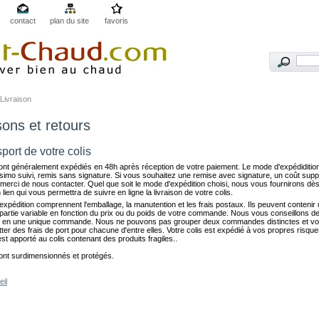
contact
plan du site
favoris
Livraison
sons et retours
port de votre colis
sont généralement expédiés en 48h après réception de votre paiement. Le mode d'expédiditio
ssimo suivi, remis sans signature. Si vous souhaitez une remise avec signature, un coût sup
 merci de nous contacter. Quel que soit le mode d'expédition choisi, nous vous fournirons dè
 lien qui vous permettra de suivre en ligne la livraison de votre colis.
'expédition comprennent l'emballage, la manutention et les frais postaux. Ils peuvent contenir 
 partie variable en fonction du prix ou du poids de votre commande. Nous vous conseillons d
 en une unique commande. Nous ne pouvons pas grouper deux commandes distinctes et v
ter des frais de port pour chacune d'entre elles. Votre colis est expédié à vos propres risque
 est apporté au colis contenant des produits fragiles..
sont surdimensionnés et protégés.
eil