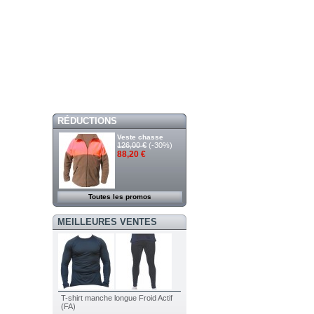
RÉDUCTIONS
Veste chasse
126,00 €
(-30%)
88,20 €
Toutes les promos
MEILLEURES VENTES
T-shirt manche longue Froid Actif
(FA)