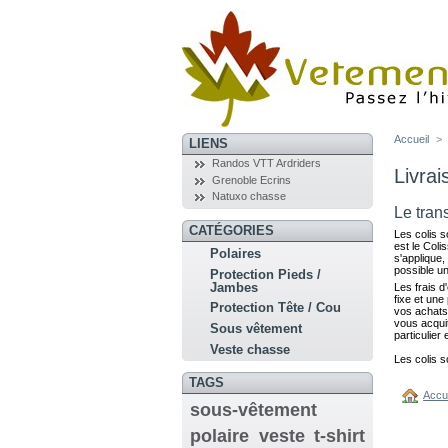
Accueil
>
LIENS
Randos VTT Ardriders
Livrai
Grenoble Ecrins
Natuxo chasse
Le trans
CATÉGORIES
Les colis 
est le Coli
Polaires
s'applique,
possible un
Protection Pieds /
Jambes
Les frais d
fixe et une
Protection Tête / Cou
vos achats
vous acquit
Sous vêtement
particulier
Veste chasse
Les colis 
TAGS
Accu
sous-vêtement
polaire
veste
t-shirt