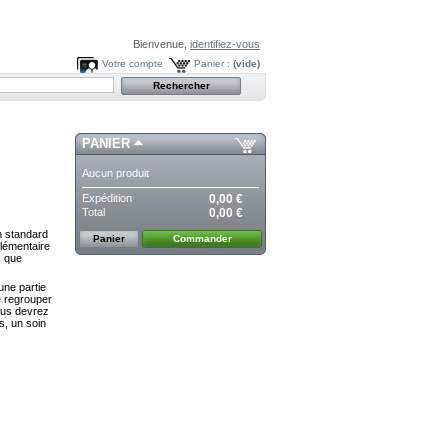
Bienvenue,
identifiez-vous
Votre compte
Panier :
(vide)
PANIER
Aucun produit
Expédition
0,00 €
Total
0,00 €
n standard
Panier
Commander
plémentaire
s que
une partie
e regrouper
ous devrez
s, un soin