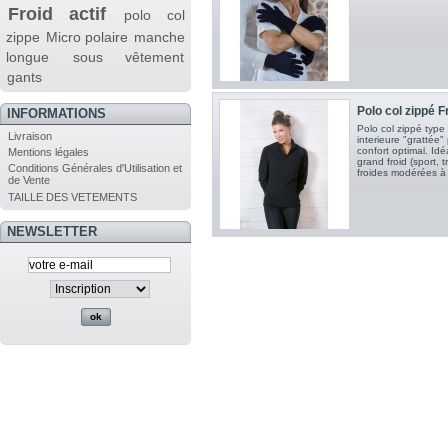
Froid actif
polo col
zippe
Micro polaire
manche
longue
sous vêtement
gants
Polo col zippé F
INFORMATIONS
Polo col zippé type
Livraison
interieure "grattée"
confort optimal. Idé
Mentions légales
grand froid (sport, t
Conditions Générales d'Utilisation et
froides modérées à i
de Vente
TAILLE DES VETEMENTS
NEWSLETTER