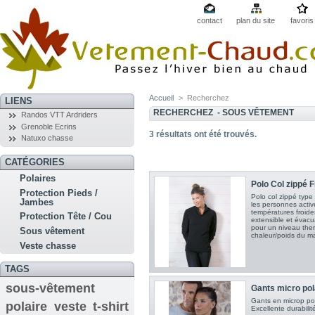
contact
plan du site
favoris
Accueil
>
Recherchez
LIENS
RECHERCHEZ - SOUS VÊTEMENT
Randos VTT Ardriders
Grenoble Ecrins
3
résultats ont été trouvés.
Natuxo chasse
CATÉGORIES
Polaires
Polo Col zippé F
Protection Pieds /
Polo col zippé type 
Jambes
les personnes actives
températures froide
Protection Tête / Cou
extensible et évacua
pour un niveau ther
Sous vêtement
chaleur/poids du ma
Veste chasse
TAGS
sous-vêtement
Gants micro pol
Gants en microp pol
polaire
veste
t-shirt
Excellente durabili