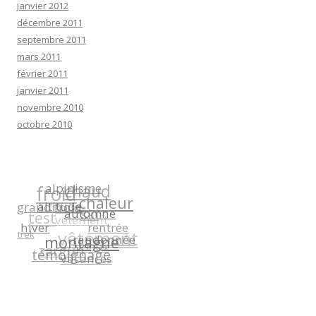
janvier 2012
décembre 2011
septembre 2011
mars 2011
février 2011
janvier 2011
novembre 2010
octobre 2010
chaud
alpinisme
froid
chaleur
grand froid
sous-
altitude
ski
automne
test
vetement
hiver
rentrée
vêtement
trek
montagne
randonnée
voeux
zargun
témoignage
vacances