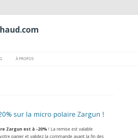
Chaud.com
Aller
au
G
À PROPOS
contenu
 20% sur la micro polaire Zargun !
ire Zargun est à -20%
! La remise est valable
 votre panier et validez la commande avant la fin des