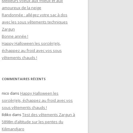
Meilleurs voeux aux frileux et aux
amoureux de la neige
Randonnée : allégez votre sac à dos
avec les sous vêtements techniques
Zargun
Bonne année !
Happy Halloween les sorcièr(e)s,
échappez au froid avec vos sous
vêtements chauds !
COMMENTAIRES RÉCENTS
nico
dans
Happy Halloween les
sorcièr(e)s, échappez au froid avec vos
sous vêtements chauds !
Ildiko
dans
Test des vêtements Zargun à
5898m d’altitude sur les pentes du
Kilimandjaro