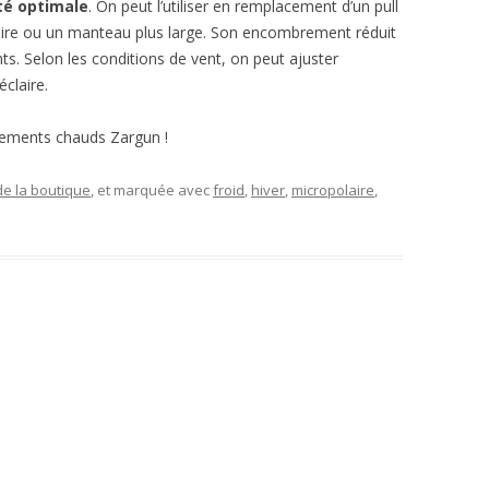
té optimale
. On peut l’utiliser en remplacement d’un pull
ire ou un manteau plus large. Son encombrement réduit
s. Selon les conditions de vent, on peut ajuster
éclaire.
tements chauds Zargun !
de la boutique
, et marquée avec
froid
,
hiver
,
micropolaire
,